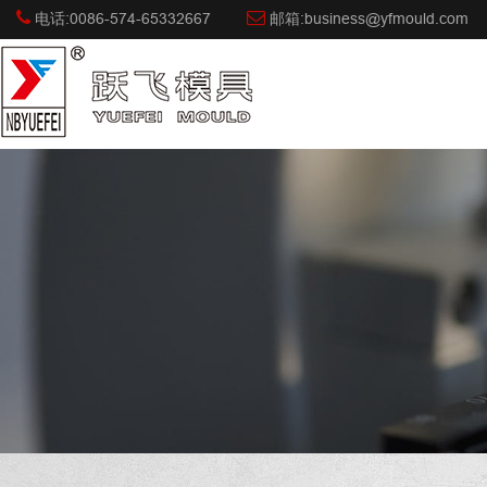
电话:0086-574-65332667
邮箱:business@yfmould.com