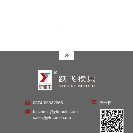
0574-65332666
扫一扫
business@yfmould.com
sales@yfmould.com