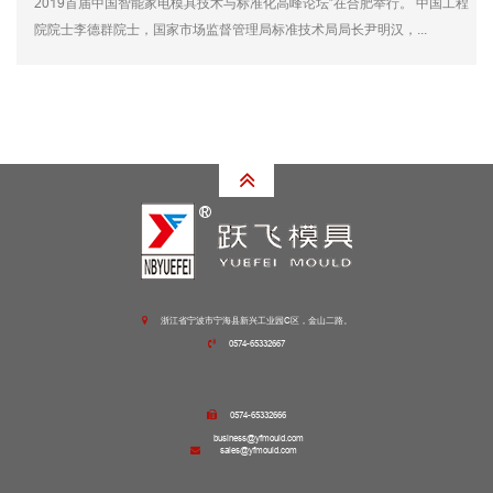
2019首届中国智能家电模具技术与标准化高峰论坛”在合肥举行。 中国工程
院院士李德群院士，国家市场监督管理局标准技术局局长尹明汉，...
浙江省宁波市宁海县新兴工业园C区，金山二路。
0574-65332667
0574-65332666
business@yfmould.com
sales@yfmould.com