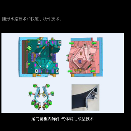
、随形水路技术和快速手板件技术。
尾门窗框内饰件 气体辅助成型技术