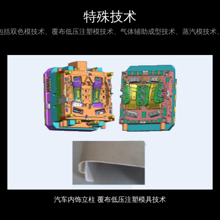
特殊技术
包括双色模技术、覆布低压注塑模技术、气体辅助成型技术、蒸汽模技术
汽车内饰立柱 覆布低压注塑模具技术