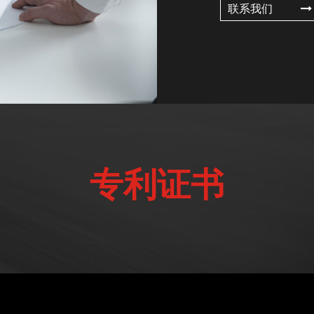
联系我们
专利证书