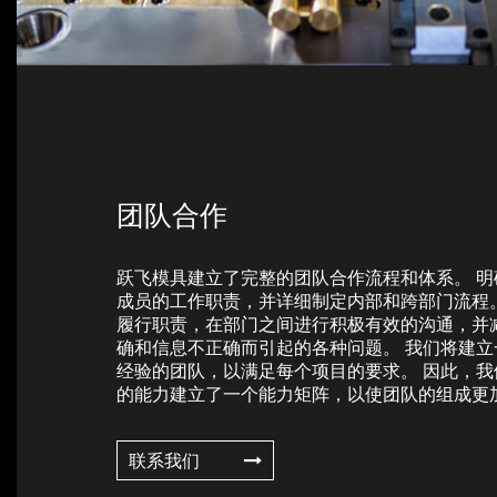
团队合作
跃飞模具建立了完整的团队合作流程和体系。 明
成员的工作职责，并详细制定内部和跨部门流程。
履行职责，在部门之间进行积极有效的沟通，并
确和信息不正确而引起的各种问题。 我们将建立
经验的团队，以满足每个项目的要求。 因此，我
的能力建立了一个能力矩阵，以使团队的组成更
联系我们