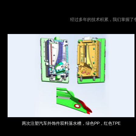
经过多年的技术积累，我们掌握了
两次注塑汽车外饰件双料落水槽，绿色PP，红色TPE