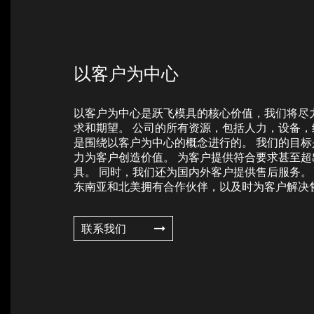
以客户为中心
以客户为中心是跃飞模具的核心价值，我们将尽
求和期望。 公司的所有资源，包括人力，设备，
是围绕以客户为中心的概念进行的。 我们的目标
力为客户创造价值。 为客户提供符合要求甚至超
具。 同时，我们还为国内外客户提供售后服务。
东南亚和北美拥有合作伙伴，以及时为客户解决
联系我们