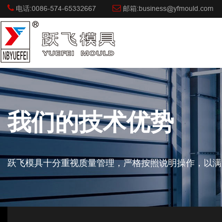
电话:0086-574-65332667
邮箱:business@yfmould.com
我们的技术优势
跃飞模具十分重视质量管理，严格按照说明操作，以满