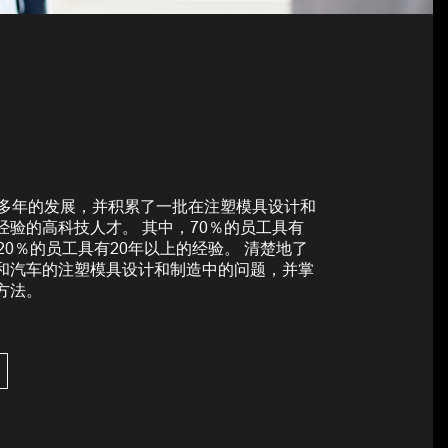
0多年的发展，并积累了一批在注塑模具设计和
经验的高科技人才。 其中，70％的员工具有
20％的员工具有20年以上的经验。 清楚地了
和汽车的注塑模具设计和制造中的问题，并掌
方法。