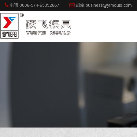
电话:0086-574-65332667
邮箱:business@yfmould.com