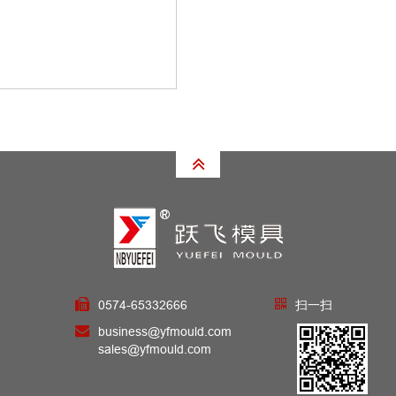
0574-65332666
扫一扫
business@yfmould.com
sales@yfmould.com